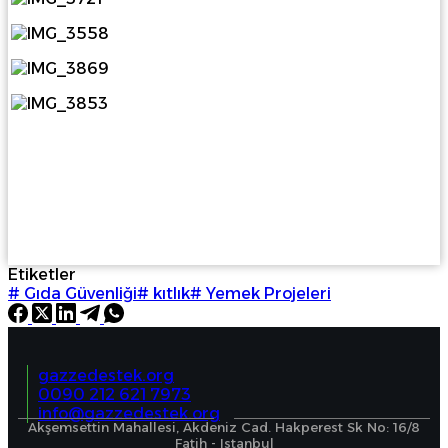
Etiketler
#
Gıda Güvenliği
#
kıtlık
#
Yemek Projeleri
gazzedestek.org
0090 212 621 7973
info@gazzedestek.org
Akşemsettin Mahallesi, Akdeniz Cad. Hakperest Sk No: 16/8
Fatih - Istanbul