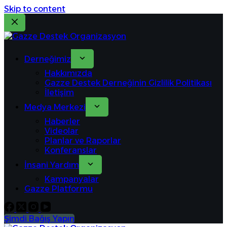
Skip to content
Derneğimiz
Hakkımızda
Gazze Destek Derneğinin Gizlilik Politikası
İletişim
Medya Merkezi
Haberler
Videolar
Planlar ve Raporlar
Konferanslar
İnsani Yardım
Kampanyalar
Gazze Platformu
Şimdi Bağış Yapın