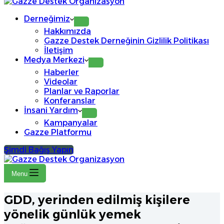
Derneğimiz
Hakkımızda
Gazze Destek Derneğinin Gizlilik Politikası
İletişim
Medya Merkezi
Haberler
Videolar
Planlar ve Raporlar
Konferanslar
İnsani Yardım
Kampanyalar
Gazze Platformu
Şimdi Bağış Yapın
Menu
GDD, yerinden edilmiş kişilere
yönelik günlük yemek